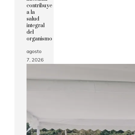
contribuye
a la
salud
integral
del
organismo
agosto
7, 2026