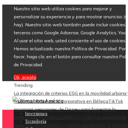
Nuestro sitio web utiliza cookies para mejorar y
personalizar su experiencia y para mostrar anuncios (si
hay). Nuestro sitio web también puede incluir cookies 
terceros como Google Adsense, Google Analytics, Yout
Al usar el sitio web, usted consiente el uso de cookies.
Hemos actualizado nuestra Política de Privacidad. Por
favor, haga clic en el botón para consultar nuestra Polí
de Privacidad.
Ok, acepto
Trending
La integración de criterios ESG en la movilidad urbana 
responsabilidad social corporativa en Bélgica
TikTok
incorpora personajes de Disney para fomentar la
Inversiones
creatividad en videos
La RSE en Chile y su papel en la
Tecnología
reducción de conflictos y mejora social.
Cómo la microbi