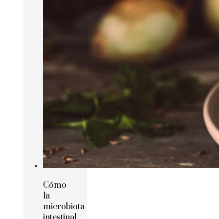
Cómo
la
microbiota
intestinal