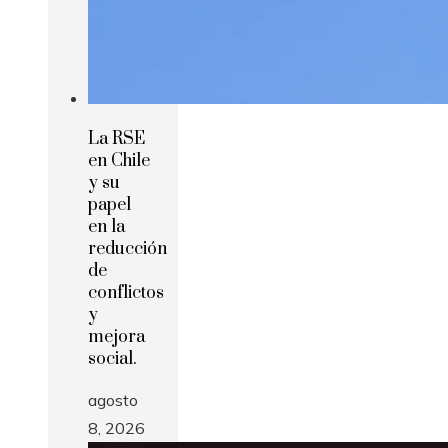
La RSE
en Chile
y su
papel
en la
reducción
de
conflictos
y
mejora
social.
agosto
8, 2026