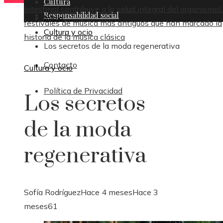
Cultura
intestinal contribuye a la salud integral del organismo
L
Responsabilidad social
Inicio
festivales de música más antiguos que han marcado la
Cultura y ocio
historia de la música clásica
Los secretos de la moda regenerativa
Contacto
Cultura y ocio
Política de Privacidad
Los secretos
de la moda
regenerativa
Sofía Rodríguez
Hace 4 meses
Hace 3
meses
61