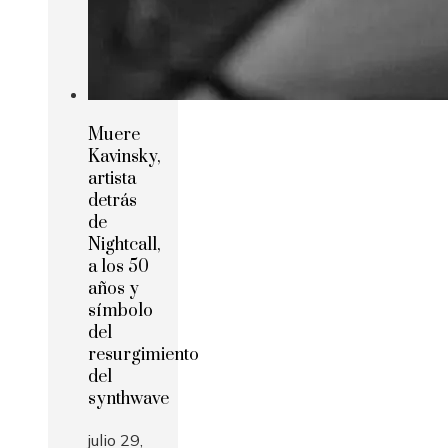
Muere
Kavinsky,
artista
detrás
de
Nightcall,
a los 50
años y
símbolo
del
resurgimiento
del
synthwave
julio 29,