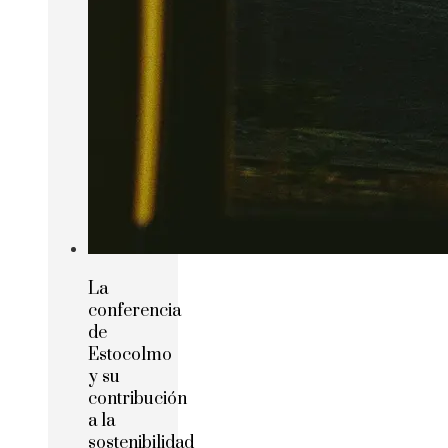
La
conferencia
de
Estocolmo
y su
contribución
a la
sostenibilidad