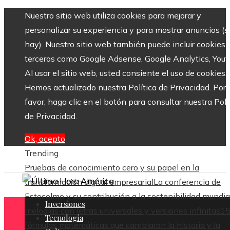
Nuestro sitio web utiliza cookies para mejorar y
personalizar su experiencia y para mostrar anuncios (si
hay). Nuestro sitio web también puede incluir cookies 
terceros como Google Adsense, Google Analytics, Yout
Al usar el sitio web, usted consiente el uso de cookies.
Hemos actualizado nuestra Política de Privacidad. Por
favor, haga clic en el botón para consultar nuestra Polí
de Privacidad.
Ok, acepto
Trending
Pruebas de conocimiento cero y su papel en la
transformación digital empresarial
La conferencia de
Estocolmo y su contribución a la sostenibilidad mundia
Inversiones
melodías con letras universales y versiones infinitas
1
Tecnología
fórmulas matemáticas que cambiaron la historia y la