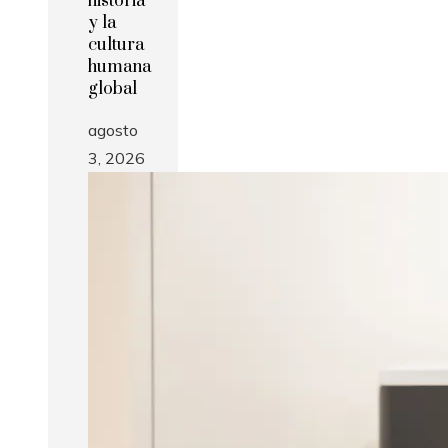
historia
y la
cultura
humana
global
agosto
3, 2026