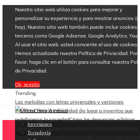
Nuestro sitio web utiliza cookies para mejorar y
personalizar su experiencia y para mostrar anuncios (si
hay). Nuestro sitio web también puede incluir cookies 
terceros como Google Adsense, Google Analytics, Yout
Al usar el sitio web, usted consiente el uso de cookies.
Hemos actualizado nuestra Política de Privacidad. Por
favor, haga clic en el botón para consultar nuestra Polí
de Privacidad.
Ok, acepto
Trending
Las melodías con letras universales y versiones
infinitas
Cómo la casualidad dio lugar a inventos que
redefinieron la sociedad
Cómo las denuncias públicas
Inversiones
cambiaron la percepción sobre el trabajo infantil en la
Tecnología
Revolución Industrial
La estabilidad política y su impac