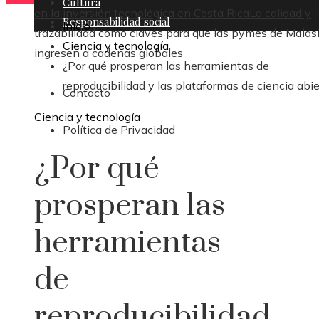
Cultura
en la inversión tecnológica en Costa Rica
La calidad y
Responsabilidad social
Inicio
trazabilidad como claves para que las pymes de Malas
Ciencia y tecnología
ingresen a cadenas globales
¿Por qué prosperan las herramientas de
reproducibilidad y las plataformas de ciencia abi
Contacto
Ciencia y tecnología
Política de Privacidad
¿Por qué
prosperan las
herramientas
de
reproducibilidad