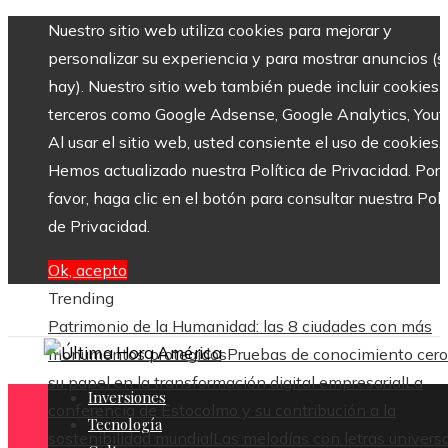
Nuestro sitio web utiliza cookies para mejorar y
personalizar su experiencia y para mostrar anuncios (si
hay). Nuestro sitio web también puede incluir cookies 
terceros como Google Adsense, Google Analytics, Yout
Al usar el sitio web, usted consiente el uso de cookies.
Hemos actualizado nuestra Política de Privacidad. Por
favor, haga clic en el botón para consultar nuestra Polí
de Privacidad.
Ok, acepto
Trending
Patrimonio de la Humanidad: las 8 ciudades con más
monumentos protegidos
Pruebas de conocimiento cero
su papel en la transformación digital empresarial
La
Inversiones
conferencia de Estocolmo y su contribución a la
Tecnología
sostenibilidad mundial
Las melodías con letras univers