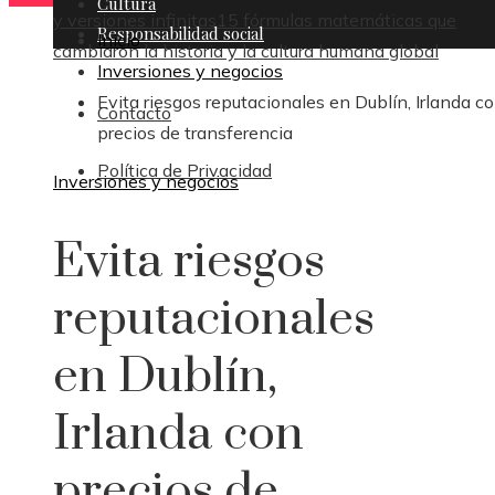
Cultura
y versiones infinitas
15 fórmulas matemáticas que
Responsabilidad social
Inicio
cambiaron la historia y la cultura humana global
Inversiones y negocios
Evita riesgos reputacionales en Dublín, Irlanda c
Contacto
precios de transferencia
Política de Privacidad
Inversiones y negocios
Evita riesgos
reputacionales
en Dublín,
Irlanda con
precios de