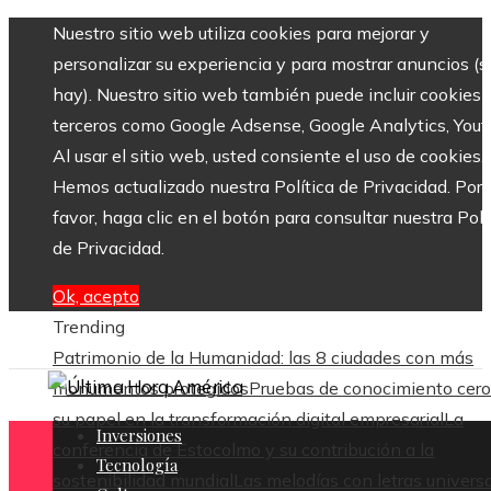
Nuestro sitio web utiliza cookies para mejorar y
personalizar su experiencia y para mostrar anuncios (si
hay). Nuestro sitio web también puede incluir cookies 
terceros como Google Adsense, Google Analytics, Yout
Al usar el sitio web, usted consiente el uso de cookies.
Hemos actualizado nuestra Política de Privacidad. Por
favor, haga clic en el botón para consultar nuestra Polí
de Privacidad.
Ok, acepto
Trending
Patrimonio de la Humanidad: las 8 ciudades con más
monumentos protegidos
Pruebas de conocimiento cero
su papel en la transformación digital empresarial
La
Inversiones
conferencia de Estocolmo y su contribución a la
Tecnología
sostenibilidad mundial
Las melodías con letras univers