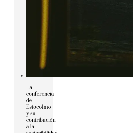
La
conferencia
de
Estocolmo
y su
contribución
a la