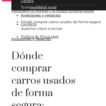
Cultura
y versiones infinitas
15 fórmulas matemáticas que
Responsabilidad social
Inicio
cambiaron la historia y la cultura humana global
Inversiones y negocios
Dónde comprar carros usados de forma segura:
Contacto
aspectos clave a revisar
Política de Privacidad
Inversiones y negocios
Dónde
comprar
carros usados
de forma
segura: