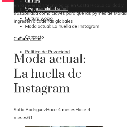
Cultura
en la inversión tecnológica en Costa Rica
La calidad y
Responsabilidad social
Inicio
trazabilidad como claves para que las pymes de Malas
Cultura y ocio
ingresen a cadenas globales
Moda actual: La huella de Instagram
Contacto
Cultura y ocio
Política de Privacidad
Moda actual:
La huella de
Instagram
Sofía Rodríguez
Hace 4 meses
Hace 4
meses
61