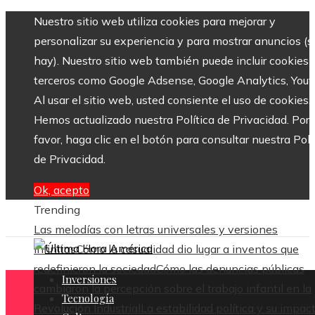
Nuestro sitio web utiliza cookies para mejorar y
personalizar su experiencia y para mostrar anuncios (si
hay). Nuestro sitio web también puede incluir cookies 
terceros como Google Adsense, Google Analytics, Yout
Al usar el sitio web, usted consiente el uso de cookies.
Hemos actualizado nuestra Política de Privacidad. Por
favor, haga clic en el botón para consultar nuestra Polí
de Privacidad.
Ok, acepto
Trending
Las melodías con letras universales y versiones
infinitas
Cómo la casualidad dio lugar a inventos que
redefinieron la sociedad
Cómo las denuncias públicas
Inversiones
cambiaron la percepción sobre el trabajo infantil en la
Tecnología
Revolución Industrial
La estabilidad política y su impac