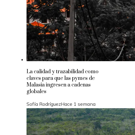
La calidad y trazabilidad como
claves para que las pymes de
Malasia ingresen a cadenas
globales
Sofía Rodríguez
Hace 1 semana