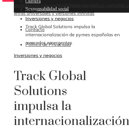
Cultura
contribución a la sostenibilidad mundial
Las melodías 
Responsabilidad social
Inicio
letras universales y versiones infinitas
Inversiones y negocios
Track Global Solutions impulsa la
Contacto
internacionalización de pymes españolas en
mercados emergentes
Política de Privacidad
Inversiones y negocios
Track Global
Solutions
impulsa la
internacionalizació