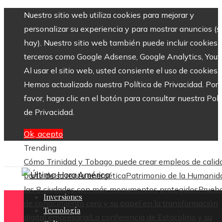
Nuestro sitio web utiliza cookies para mejorar y
personalizar su experiencia y para mostrar anuncios (si
hay). Nuestro sitio web también puede incluir cookies 
terceros como Google Adsense, Google Analytics, Yout
Al usar el sitio web, usted consiente el uso de cookies.
Hemos actualizado nuestra Política de Privacidad. Por
favor, haga clic en el botón para consultar nuestra Polí
de Privacidad.
Ok, acepto
Trending
Cómo Trinidad y Tobago puede crear empleos de calid
partir de su renta energética
Patrimonio de la Humanid
las 8 ciudades con más monumentos protegidos
Prueb
Inversiones
de conocimiento cero y su papel en la transformación
Tecnología
digital empresarial
La conferencia de Estocolmo y su