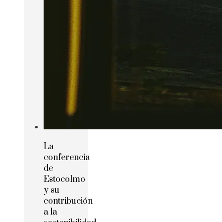
La
conferencia
de
Estocolmo
y su
contribución
a la