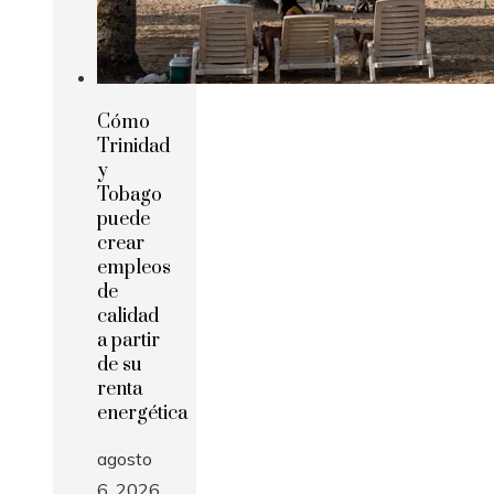
Cómo
Trinidad
y
Tobago
puede
crear
empleos
de
calidad
a partir
de su
renta
energética
agosto
6, 2026