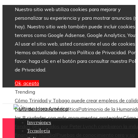
Nuestro sitio web utiliza cookies para mejorar y
personalizar su experiencia y para mostrar anuncios (si
hay). Nuestro sitio web también puede incluir cookies 
terceros como Google Adsense, Google Analytics, Yout
Al usar el sitio web, usted consiente el uso de cookies.
Hemos actualizado nuestra Política de Privacidad. Por
favor, haga clic en el botón para consultar nuestra Polí
de Privacidad.
Ok, acepto
Trending
Cómo Trinidad y Tobago puede crear empleos de calid
partir de su renta energética
Patrimonio de la Humanid
las 8 ciudades con más monumentos protegidos
Cómo 
Inversiones
fondos gestionados por Peter Lynch cambiaron la indu
Tecnología
financiera mundial
Pruebas de conocimiento cero y su