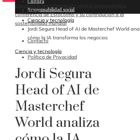
Cultura
papel en la transformación digital empresarial
La
Responsabilidad social
Inicio
conferencia de Estocolmo y su contribución a la
Ciencia y tecnología
sostenibilidad mundial
Jordi Segura Head of AI de Masterchef World ana
cómo la IA transforma los negocios
Contacto
Ciencia y tecnología
Política de Privacidad
Jordi Segura
Head of AI de
Masterchef
World analiza
cómo la IA