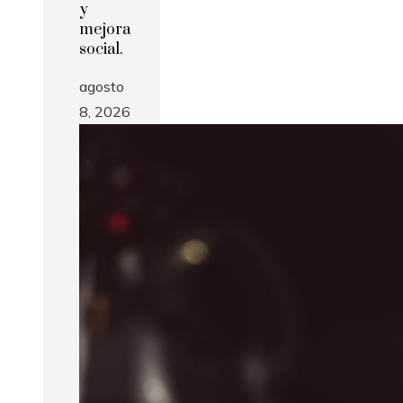
y
mejora
social.
agosto
8, 2026