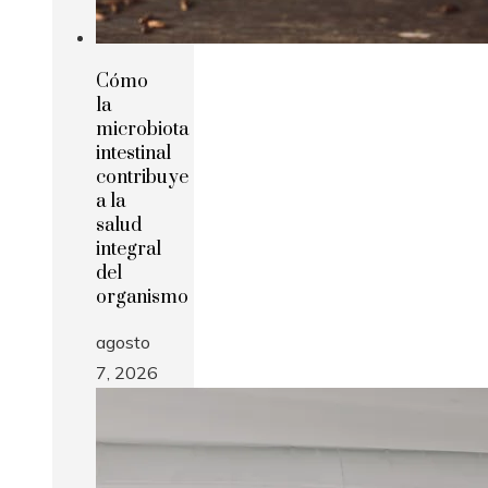
Cómo
la
microbiota
intestinal
contribuye
a la
salud
integral
del
organismo
agosto
7, 2026