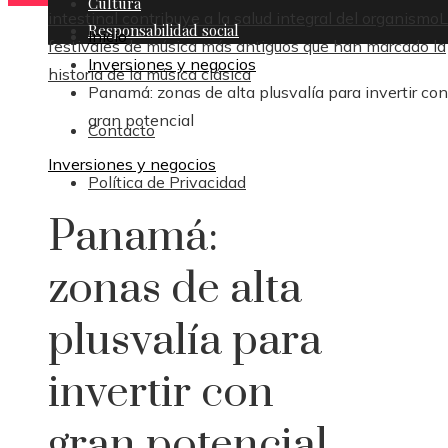
Cultura
intestinal contribuye a la salud integral del organismo
L
Responsabilidad social
Inicio
festivales de música más antiguos que han marcado la
Inversiones y negocios
historia de la música clásica
Panamá: zonas de alta plusvalía para invertir con
gran potencial
Contacto
Inversiones y negocios
Política de Privacidad
Panamá:
zonas de alta
plusvalía para
invertir con
gran potencial