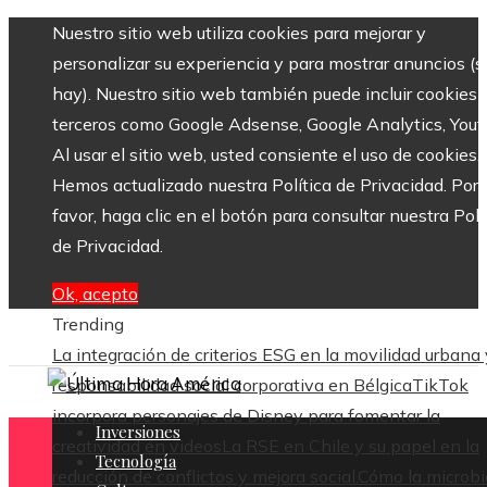
Nuestro sitio web utiliza cookies para mejorar y
personalizar su experiencia y para mostrar anuncios (si
hay). Nuestro sitio web también puede incluir cookies 
terceros como Google Adsense, Google Analytics, Yout
Al usar el sitio web, usted consiente el uso de cookies.
Hemos actualizado nuestra Política de Privacidad. Por
favor, haga clic en el botón para consultar nuestra Polí
de Privacidad.
Ok, acepto
Trending
La integración de criterios ESG en la movilidad urbana 
responsabilidad social corporativa en Bélgica
TikTok
incorpora personajes de Disney para fomentar la
Inversiones
creatividad en videos
La RSE en Chile y su papel en la
Tecnología
reducción de conflictos y mejora social.
Cómo la microbi