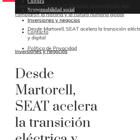
Cultura
y versiones infinitas
15 fórmulas matemáticas que
Responsabilidad social
Inicio
cambiaron la historia y la cultura humana global
Inversiones y negocios
Desde Martorell, SEAT acelera la transición eléct
Contacto
y digital
Política de Privacidad
Inversiones y negocios
Desde
Martorell,
SEAT acelera
la transición
eléctrica y