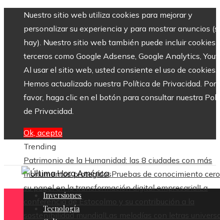
Nuestro sitio web utiliza cookies para mejorar y
personalizar su experiencia y para mostrar anuncios (si
hay). Nuestro sitio web también puede incluir cookies 
terceros como Google Adsense, Google Analytics, Yout
Al usar el sitio web, usted consiente el uso de cookies.
Hemos actualizado nuestra Política de Privacidad. Por
favor, haga clic en el botón para consultar nuestra Polí
de Privacidad.
Ok, acepto
Trending
Patrimonio de la Humanidad: las 8 ciudades con más
monumentos protegidos
Pruebas de conocimiento cero
su papel en la transformación digital empresarial
La
Inversiones
conferencia de Estocolmo y su contribución a la
Tecnología
sostenibilidad mundial
Las melodías con letras univers