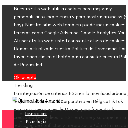
Nuestro sitio web utiliza cookies para mejorar y
personalizar su experiencia y para mostrar anuncios (si
hay). Nuestro sitio web también puede incluir cookies 
terceros como Google Adsense, Google Analytics, Yout
Al usar el sitio web, usted consiente el uso de cookies.
Hemos actualizado nuestra Política de Privacidad. Por
favor, haga clic en el botón para consultar nuestra Polí
de Privacidad.
Ok, acepto
Trending
La integración de criterios ESG en la movilidad urbana 
responsabilidad social corporativa en Bélgica
TikTok
incorpora personajes de Disney para fomentar la
Inversiones
creatividad en videos
La RSE en Chile y su papel en la
Tecnología
reducción de conflictos y mejora social.
Cómo la microbi