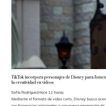
TikTok incorpora personajes de Disney para fomen
la creatividad en videos
Sofía Rodríguez
Hace 11 horas
Mediante el formato de video corto, Disney busca acer
sus franquicias principales a una nueva generación de