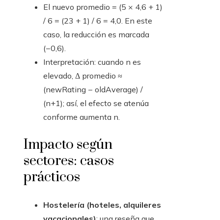
El nuevo promedio = (5 × 4,6 + 1)
/ 6 = (23 + 1) / 6 = 4,0. En este
caso, la reducción es marcada
(−0,6).
Interpretación: cuando n es
elevado, Δ promedio ≈
(newRating − oldAverage) /
(n+1); así, el efecto se atenúa
conforme aumenta n.
Impacto según
sectores: casos
prácticos
Hostelería (hoteles, alquileres
vacacionales)
: una reseña que