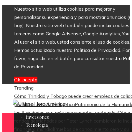
Nuestro sitio web utiliza cookies para mejorar y
personalizar su experiencia y para mostrar anuncios (si
hay). Nuestro sitio web también puede incluir cookies 
terceros como Google Adsense, Google Analytics, Yout
Al usar el sitio web, usted consiente el uso de cookies.
Hemos actualizado nuestra Política de Privacidad. Por
favor, haga clic en el botón para consultar nuestra Polí
de Privacidad.
Ok, acepto
Trending
Cómo Trinidad y Tobago puede crear empleos de calid
partir de su renta energética
Patrimonio de la Humanid
las 8 ciudades con más monumentos protegidos
Cómo 
Inversiones
fondos gestionados por Peter Lynch cambiaron la indu
Tecnología
financiera mundial
Pruebas de conocimiento cero y su