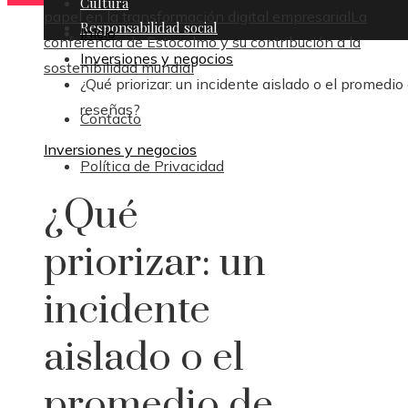
Cultura
papel en la transformación digital empresarial
La
Responsabilidad social
Inicio
conferencia de Estocolmo y su contribución a la
Inversiones y negocios
sostenibilidad mundial
¿Qué priorizar: un incidente aislado o el promedio
reseñas?
Contacto
Inversiones y negocios
Política de Privacidad
¿Qué
priorizar: un
incidente
aislado o el
promedio de