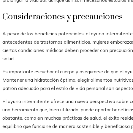
prolongar la vida útil, aunque aún son necesarios estudios
Consideraciones y precauciones
A pesar de los beneficios potenciales, el ayuno intermiten
antecedentes de trastornos alimenticios, mujeres embarazad
ciertas condiciones médicas deben proceder con precaución 
salud.
Es importante escuchar al cuerpo y asegurarse de que el ayun
Mantener una hidratación óptima, elegir alimentos nutritiv
patrón adecuado para el estilo de vida personal son aspectos
El ayuno intermitente ofrece una nueva perspectiva sobr
una herramienta que, bien utilizada, puede aportar beneficios 
obstante, como en muchas prácticas de salud, el éxito reside 
equilibrio que funcione de manera sostenible y beneficiosa p