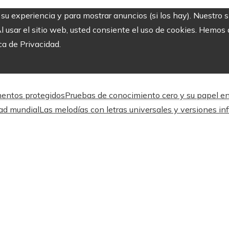
r su experiencia y para mostrar anuncios (si los hay). Nuestro 
usar el sitio web, usted consiente el uso de cookies. Hemos a
ca de Privacidad.
mentos protegidos
Pruebas de conocimiento cero y su papel en 
dad mundial
Las melodías con letras universales y versiones inf