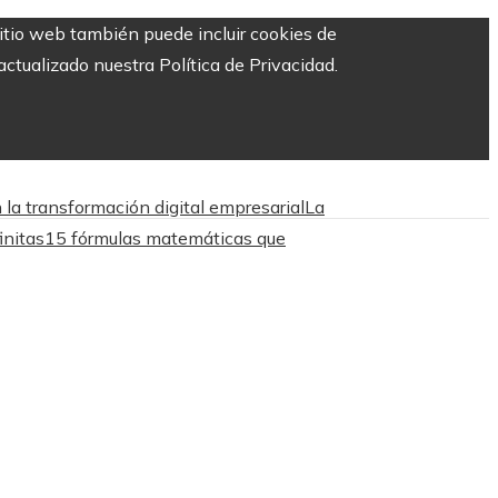
sitio web también puede incluir cookies de
ctualizado nuestra Política de Privacidad.
la transformación digital empresarial
La
initas
15 fórmulas matemáticas que