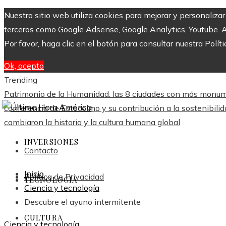
Nuestro sitio web utiliza cookies para mejorar y personaliza
terceros como Google Adsense, Google Analytics, Youtube. Al 
Por favor, haga clic en el botón para consultar nuestra Políti
Ok, acepto
Trending
Patrimonio de la Humanidad: las 8 ciudades con más monu
conferencia de Estocolmo y su contribución a la sostenibili
cambiaron la historia y la cultura humana global
INVERSIONES
Contacto
Inicio
Política de Privacidad
TECNOLOGÍA
Ciencia y tecnología
Descubre el ayuno intermitente
CULTURA
Ciencia y tecnología