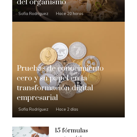
del organismo
Sofía Rodríguez
Hace 20 horas
Pruebas de conocimiento
cero y su papel en la
transformación digital
empresarial
Sofía Rodríguez
Hace 2 días
15 fórmulas