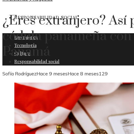
¿Eres extranjero? Así
RESPONSABILIDAD SOCIAL
cédula panameña con 
Inversiones
Tecnología
Panamá
Cultura
Responsabilidad social
Sofía Rodríguez
Hace 9 meses
Hace 8 meses
129