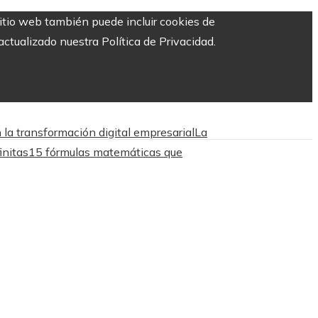
sitio web también puede incluir cookies de
ctualizado nuestra Política de Privacidad.
la transformación digital empresarial
La
initas
15 fórmulas matemáticas que