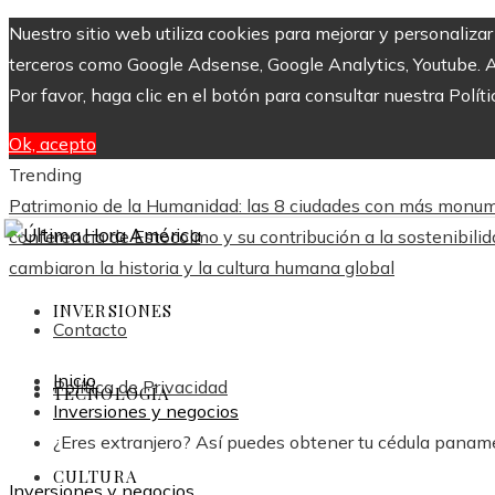
Nuestro sitio web utiliza cookies para mejorar y personaliza
terceros como Google Adsense, Google Analytics, Youtube. Al 
Por favor, haga clic en el botón para consultar nuestra Políti
Ok, acepto
Trending
Patrimonio de la Humanidad: las 8 ciudades con más monu
conferencia de Estocolmo y su contribución a la sostenibili
cambiaron la historia y la cultura humana global
INVERSIONES
Contacto
Inicio
Política de Privacidad
TECNOLOGÍA
Inversiones y negocios
¿Eres extranjero? Así puedes obtener tu cédula pana
CULTURA
Inversiones y negocios