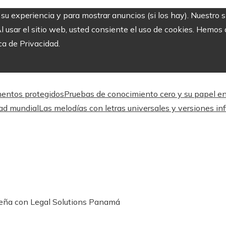
r su experiencia y para mostrar anuncios (si los hay). Nuestro 
usar el sitio web, usted consiente el uso de cookies. Hemos a
ca de Privacidad.
mentos protegidos
Pruebas de conocimiento cero y su papel en 
dad mundial
Las melodías con letras universales y versiones inf
meña con Legal Solutions Panamá