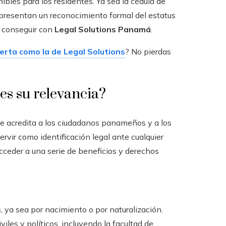
nibles para los residentes. Ya sea la cédula de
epresentan un reconocimiento formal del estatus
s conseguir con
Legal Solutions Panamá
.
rta como la de Legal Solutions
? No pierdas
 es su relevancia?
e acredita a los ciudadanos panameños y a los
rvir como identificación legal ante cualquier
cceder a una serie de beneficios y derechos
ya sea por nacimiento o por naturalización.
iles y políticos, incluyendo la facultad de