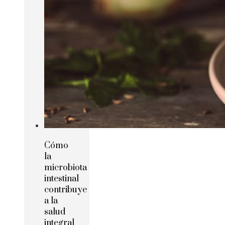
Cómo
la
microbiota
intestinal
contribuye
a la
salud
integral