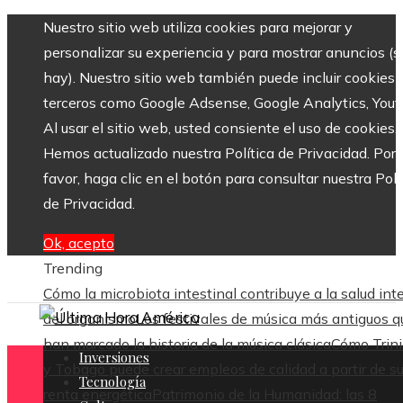
Nuestro sitio web utiliza cookies para mejorar y
personalizar su experiencia y para mostrar anuncios (si
hay). Nuestro sitio web también puede incluir cookies 
terceros como Google Adsense, Google Analytics, Yout
Al usar el sitio web, usted consiente el uso de cookies.
Hemos actualizado nuestra Política de Privacidad. Por
favor, haga clic en el botón para consultar nuestra Polí
de Privacidad.
Ok, acepto
Trending
Cómo la microbiota intestinal contribuye a la salud int
del organismo
Los festivales de música más antiguos q
han marcado la historia de la música clásica
Cómo Trin
Inversiones
y Tobago puede crear empleos de calidad a partir de s
Tecnología
renta energética
Patrimonio de la Humanidad: las 8