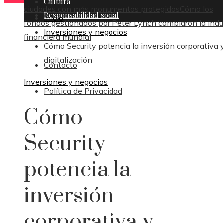
Cultura
ciudades con más monumentos protegidos
Cómo los
Responsabilidad social
Inicio
fondos gestionados por Peter Lynch cambiaron la indu
Inversiones y negocios
financiera mundial
Cómo Security potencia la inversión corporativa y
digitalización
Contacto
Inversiones y negocios
Política de Privacidad
Cómo
Security
potencia la
inversión
corporativa y