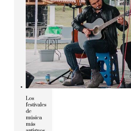
Los
festivales
de
música
más
antiguos