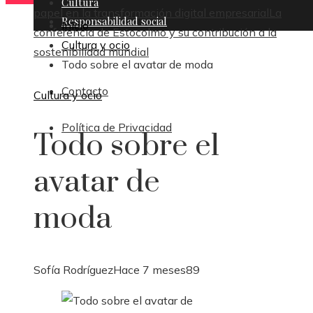
Cultura
papel en la transformación digital empresarial
La
Responsabilidad social
Inicio
conferencia de Estocolmo y su contribución a la
Cultura y ocio
sostenibilidad mundial
Todo sobre el avatar de moda
Contacto
Cultura y ocio
Política de Privacidad
Todo sobre el
avatar de
moda
Sofía Rodríguez
Hace 7 meses
89