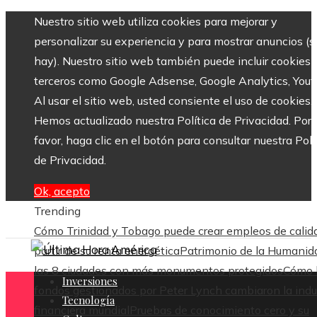
Nuestro sitio web utiliza cookies para mejorar y
personalizar su experiencia y para mostrar anuncios (si
hay). Nuestro sitio web también puede incluir cookies 
terceros como Google Adsense, Google Analytics, Yout
Al usar el sitio web, usted consiente el uso de cookies.
Hemos actualizado nuestra Política de Privacidad. Por
favor, haga clic en el botón para consultar nuestra Polí
de Privacidad.
Ok, acepto
Trending
Cómo Trinidad y Tobago puede crear empleos de calid
partir de su renta energética
Patrimonio de la Humanid
las 8 ciudades con más monumentos protegidos
Cómo 
Inversiones
fondos gestionados por Peter Lynch cambiaron la indu
Tecnología
financiera mundial
Pruebas de conocimiento cero y su