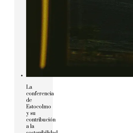
La
conferencia
de
Estocolmo
y su
contribución
a la
sostenibilidad