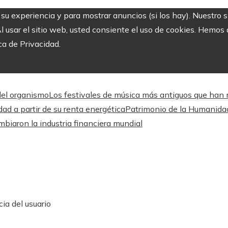
r su experiencia y para mostrar anuncios (si los hay). Nuestro 
usar el sitio web, usted consiente el uso de cookies. Hemos a
ca de Privacidad.
 del organismo
Los festivales de música más antiguos que han m
d a partir de su renta energética
Patrimonio de la Humanida
biaron la industria financiera mundial
ia del usuario