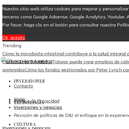
Nuestro sitio web utiliza cookies para mejorar y personaliza
terceros como Google Adsense, Google Analytics, Youtube. Al 
Por favor, haga clic en el botón para consultar nuestra Políti
Ok, acepto
Trending
Cómo la microbiota intestinal contribuye a la salud integral
clásica
Cómo Trinidad y Tobago puede crear empleos de calida
protegidos
Cómo los fondos gestionados por Peter Lynch cam
INVERSIONES
Contacto
Inicio
Política de Privacidad
TECNOLOGÍA
Inversiones y negocios
Revisión de políticas de D&I: el enfoque en la experienc
CULTURA
Inversiones y negocios