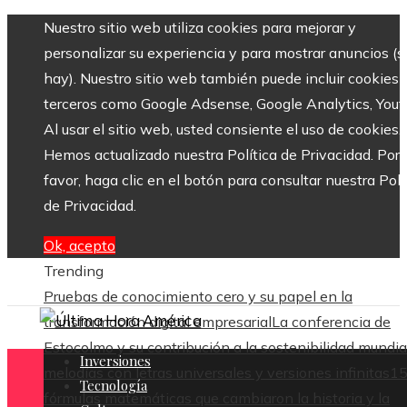
Nuestro sitio web utiliza cookies para mejorar y
personalizar su experiencia y para mostrar anuncios (si
hay). Nuestro sitio web también puede incluir cookies 
terceros como Google Adsense, Google Analytics, Yout
Al usar el sitio web, usted consiente el uso de cookies.
Hemos actualizado nuestra Política de Privacidad. Por
favor, haga clic en el botón para consultar nuestra Polí
de Privacidad.
Ok, acepto
Trending
Pruebas de conocimiento cero y su papel en la
transformación digital empresarial
La conferencia de
Estocolmo y su contribución a la sostenibilidad mundia
Inversiones
melodías con letras universales y versiones infinitas
1
Tecnología
fórmulas matemáticas que cambiaron la historia y la