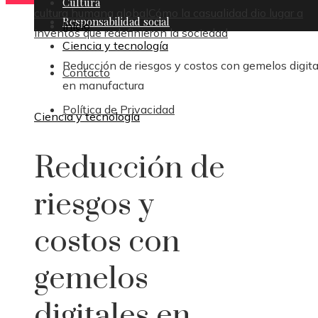
Cultura
cultura humana global
Cómo la casualidad dio lugar a
Responsabilidad social
Inicio
inventos que redefinieron la sociedad
Ciencia y tecnología
Reducción de riesgos y costos con gemelos digita
Contacto
en manufactura
Política de Privacidad
Ciencia y tecnología
Reducción de
riesgos y
costos con
gemelos
digitales en