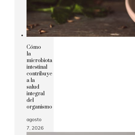
Cómo
la
microbiota
intestinal
contribuye
a la
salud
integral
del
organismo
agosto
7, 2026