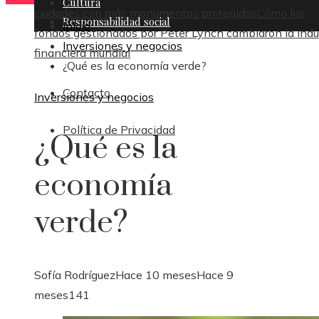
Cultura
ciudades con más monumentos protegidos
Cómo los
Responsabilidad social
Inicio
fondos gestionados por Peter Lynch cambiaron la indu
Inversiones y negocios
financiera mundial
¿Qué es la economía verde?
Contacto
Inversiones y negocios
Política de Privacidad
¿Qué es la
economía
verde?
Sofía Rodríguez
Hace 10 meses
Hace 9
meses
141