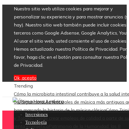
Nuestro sitio web utiliza cookies para mejorar y
personalizar su experiencia y para mostrar anuncios (si
hay). Nuestro sitio web también puede incluir cookies 
terceros como Google Adsense, Google Analytics, Yout
Al usar el sitio web, usted consiente el uso de cookies.
Hemos actualizado nuestra Política de Privacidad. Por
favor, haga clic en el botón para consultar nuestra Polí
de Privacidad.
Ok, acepto
Trending
Cómo la microbiota intestinal contribuye a la salud int
del organismo
Los festivales de música más antiguos q
han marcado la historia de la música clásica
Cómo Trin
Inversiones
y Tobago puede crear empleos de calidad a partir de s
Tecnología
renta energética
Patrimonio de la Humanidad: las 8