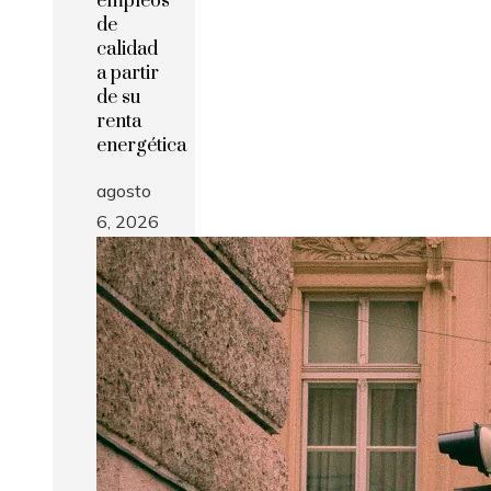
empleos
de
calidad
a partir
de su
renta
energética
agosto
6, 2026