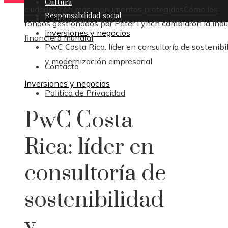
Cultura
ciudades con más monumentos protegidos
Cómo los
Responsabilidad social
Inicio
fondos gestionados por Peter Lynch cambiaron la indu
Inversiones y negocios
financiera mundial
PwC Costa Rica: líder en consultoría de sostenibi
y modernización empresarial
Contacto
Inversiones y negocios
Política de Privacidad
PwC Costa
Rica: líder en
consultoría de
sostenibilidad
y