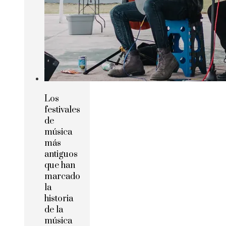
Los
festivales
de
música
más
antiguos
que han
marcado
la
historia
de la
música