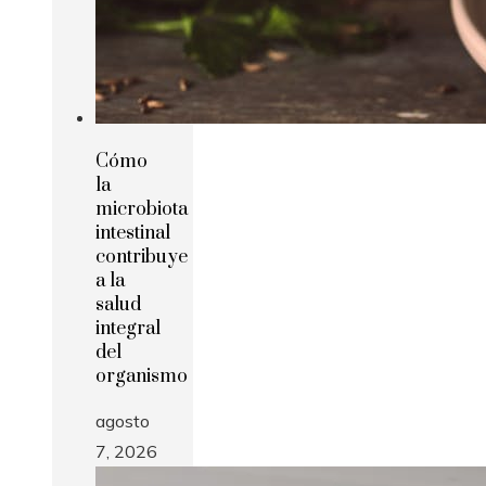
Cómo
la
microbiota
intestinal
contribuye
a la
salud
integral
del
organismo
agosto
7, 2026