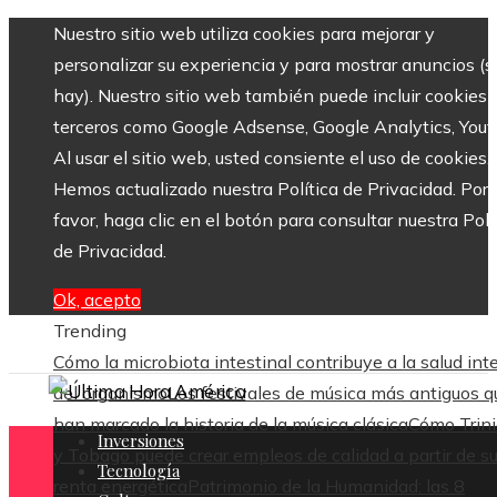
Nuestro sitio web utiliza cookies para mejorar y
personalizar su experiencia y para mostrar anuncios (si
hay). Nuestro sitio web también puede incluir cookies 
terceros como Google Adsense, Google Analytics, Yout
Al usar el sitio web, usted consiente el uso de cookies.
Hemos actualizado nuestra Política de Privacidad. Por
favor, haga clic en el botón para consultar nuestra Polí
de Privacidad.
Ok, acepto
Trending
Cómo la microbiota intestinal contribuye a la salud int
del organismo
Los festivales de música más antiguos q
han marcado la historia de la música clásica
Cómo Trin
Inversiones
y Tobago puede crear empleos de calidad a partir de s
Tecnología
renta energética
Patrimonio de la Humanidad: las 8