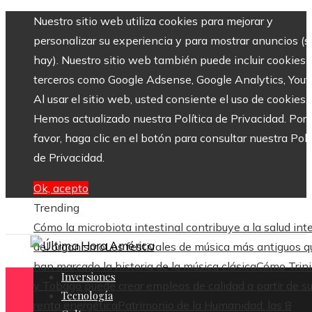
Nuestro sitio web utiliza cookies para mejorar y
personalizar su experiencia y para mostrar anuncios (si
hay). Nuestro sitio web también puede incluir cookies 
terceros como Google Adsense, Google Analytics, Yout
Al usar el sitio web, usted consiente el uso de cookies.
Hemos actualizado nuestra Política de Privacidad. Por
favor, haga clic en el botón para consultar nuestra Polí
de Privacidad.
Ok, acepto
Trending
Cómo la microbiota intestinal contribuye a la salud int
del organismo
Los festivales de música más antiguos q
han marcado la historia de la música clásica
Cómo Trin
Inversiones
y Tobago puede crear empleos de calidad a partir de s
Tecnología
renta energética
Patrimonio de la Humanidad: las 8