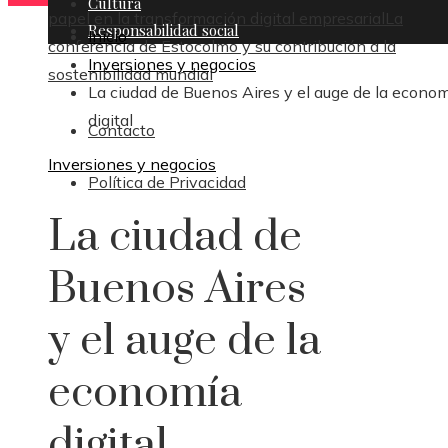
Cultura
papel en la transformación digital empresarial
La
Responsabilidad social
Inicio
conferencia de Estocolmo y su contribución a la
Inversiones y negocios
sostenibilidad mundial
La ciudad de Buenos Aires y el auge de la econo
digital
Contacto
Inversiones y negocios
Política de Privacidad
La ciudad de
Buenos Aires
y el auge de la
economía
digital