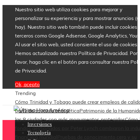
Nuestro sitio web utiliza cookies para mejorar y
personalizar su experiencia y para mostrar anuncios (si
hay). Nuestro sitio web también puede incluir cookies 
terceros como Google Adsense, Google Analytics, Yout
Al usar el sitio web, usted consiente el uso de cookies.
Hemos actualizado nuestra Política de Privacidad. Por
favor, haga clic en el botón para consultar nuestra Polí
de Privacidad.
Ok, acepto
Trending
Cómo Trinidad y Tobago puede crear empleos de calid
partir de su renta energética
Patrimonio de la Humanid
las 8 ciudades con más monumentos protegidos
Cómo 
Inversiones
fondos gestionados por Peter Lynch cambiaron la indu
Tecnología
financiera mundial
Pruebas de conocimiento cero y su