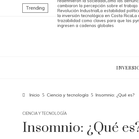
redefinieron la sociedad
Cómo las denunci
cambiaron la percepción sobre el trabajo i
Trending
Revolución Industrial
La estabilidad políti
la inversión tecnológica en Costa Rica
La 
trazabilidad como claves para que las p
ingresen a cadenas globales
INVERSI
Inicio
Ciencia y tecnología
Insomnio: ¿Qué es?
CIENCIA Y TECNOLOGÍA
Insomnio: ¿Qué es