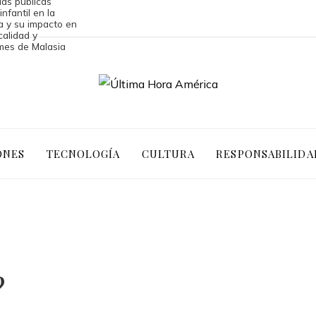
as públicas
nfantil en la
ca y su impacto en
calidad y
ymes de Malasia
ONES
TECNOLOGÍA
CULTURA
RESPONSABILIDA
?