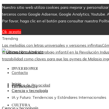
Nuestro sitio web utiliza cookies para mejorar y personaliza
terceros como Google Adsense, Google Analytics, Youtube. Al 
Por favor, haga clic en el botón para consultar nuestra Políti
Ok, acepto
Trending
Las melodías con letras universales y versiones infinitas
Cóm
la percepción sobre el trabajo infantil en la Revolución Indus
trazabilidad como claves para que las pymes de Malasia in
INVERSIONES
Contacto
Inicio
Política de Privacidad
TECNOLOGÍA
Ciencia y tecnología
IA y Futuro: Tendencias y Estándares Internacionales
CULTURA
Ciencia y tecnología