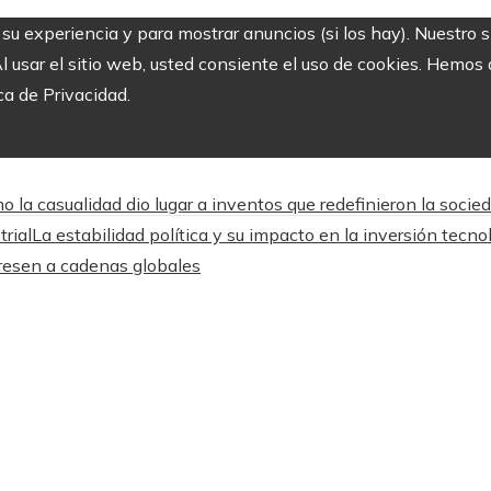
r su experiencia y para mostrar anuncios (si los hay). Nuestro 
usar el sitio web, usted consiente el uso de cookies. Hemos a
ca de Privacidad.
o la casualidad dio lugar a inventos que redefinieron la socie
trial
La estabilidad política y su impacto en la inversión tecn
gresen a cadenas globales