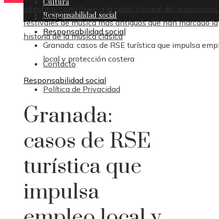
Cultura
intestinal contribuye a la salud integral del organismo
L
Responsabilidad social
Inicio
festivales de música más antiguos que han marcado la
Responsabilidad social
historia de la música clásica
Granada: casos de RSE turística que impulsa emp
local y protección costera
Contacto
Responsabilidad social
Política de Privacidad
Granada:
casos de RSE
turística que
impulsa
empleo local y