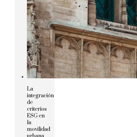
La
integración
de
criterios
ESG en
la
movilidad
urbana