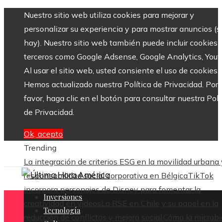
Nuestro sitio web utiliza cookies para mejorar y
personalizar su experiencia y para mostrar anuncios (si
hay). Nuestro sitio web también puede incluir cookies 
terceros como Google Adsense, Google Analytics, Yout
Al usar el sitio web, usted consiente el uso de cookies.
Hemos actualizado nuestra Política de Privacidad. Por
favor, haga clic en el botón para consultar nuestra Polí
de Privacidad.
Ok, acepto
Trending
La integración de criterios ESG en la movilidad urbana 
responsabilidad social corporativa en Bélgica
TikTok
incorpora personajes de Disney para fomentar la
Inversiones
creatividad en videos
La RSE en Chile y su papel en la
Tecnología
reducción de conflictos y mejora social.
Cómo la microbi