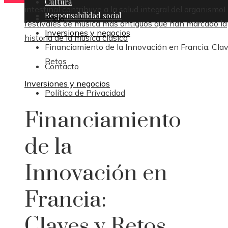
Cultura
intestinal contribuye a la salud integral del organismo
L
Responsabilidad social
Inicio
festivales de música más antiguos que han marcado la
Inversiones y negocios
historia de la música clásica
Financiamiento de la Innovación en Francia: Cla
Retos
Contacto
Inversiones y negocios
Política de Privacidad
Financiamiento
de la
Innovación en
Francia:
Claves y Retos