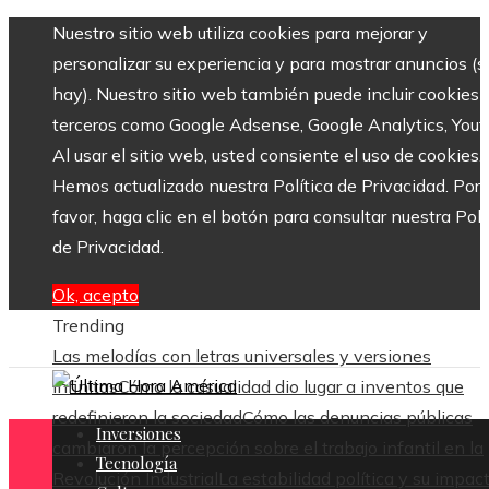
Nuestro sitio web utiliza cookies para mejorar y
personalizar su experiencia y para mostrar anuncios (si
hay). Nuestro sitio web también puede incluir cookies 
terceros como Google Adsense, Google Analytics, Yout
Al usar el sitio web, usted consiente el uso de cookies.
Hemos actualizado nuestra Política de Privacidad. Por
favor, haga clic en el botón para consultar nuestra Polí
de Privacidad.
Ok, acepto
Trending
Las melodías con letras universales y versiones
infinitas
Cómo la casualidad dio lugar a inventos que
redefinieron la sociedad
Cómo las denuncias públicas
Inversiones
cambiaron la percepción sobre el trabajo infantil en la
Tecnología
Revolución Industrial
La estabilidad política y su impac