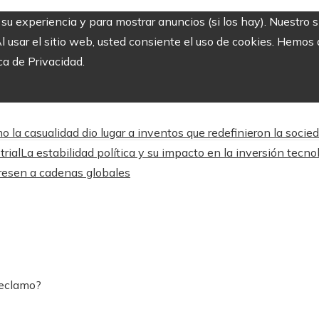
r su experiencia y para mostrar anuncios (si los hay). Nuestro 
usar el sitio web, usted consiente el uso de cookies. Hemos a
ca de Privacidad.
o la casualidad dio lugar a inventos que redefinieron la socie
trial
La estabilidad política y su impacto en la inversión tecn
gresen a cadenas globales
reclamo?