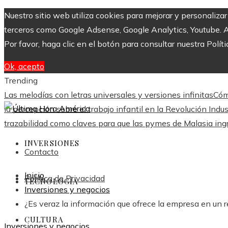
Nuestro sitio web utiliza cookies para mejorar y personaliza
terceros como Google Adsense, Google Analytics, Youtube. Al 
Por favor, haga clic en el botón para consultar nuestra Políti
Ok, acepto
Trending
Las melodías con letras universales y versiones infinitas
Cóm
la percepción sobre el trabajo infantil en la Revolución Indus
trazabilidad como claves para que las pymes de Malasia in
INVERSIONES
Contacto
Inicio
Política de Privacidad
TECNOLOGÍA
Inversiones y negocios
¿Es veraz la información que ofrece la empresa en un 
CULTURA
Inversiones y negocios