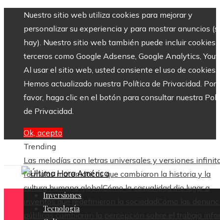
Nuestro sitio web utiliza cookies para mejorar y
personalizar su experiencia y para mostrar anuncios (si
hay). Nuestro sitio web también puede incluir cookies 
terceros como Google Adsense, Google Analytics, Yout
Al usar el sitio web, usted consiente el uso de cookies.
Hemos actualizado nuestra Política de Privacidad. Por
favor, haga clic en el botón para consultar nuestra Polí
de Privacidad.
Ok, acepto
Trending
Las melodías con letras universales y versiones infinit
fórmulas matemáticas que cambiaron la historia y la
cultura humana global
Cómo la casualidad dio lugar a
Inversiones
inventos que redefinieron la sociedad
Cómo las denunc
Tecnología
públicas cambiaron la percepción sobre el trabajo infan