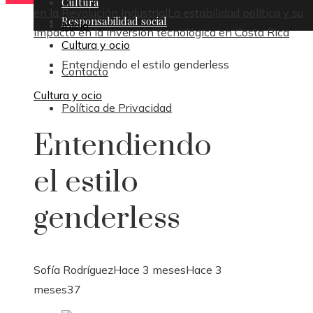
Cultura
en la Revolución Industrial
La estabilidad política y su
Responsabilidad social
Inicio
impacto en la inversión tecnológica en Costa Rica
Cultura y ocio
Entendiendo el estilo genderless
Contacto
Cultura y ocio
Política de Privacidad
Entendiendo
el estilo
genderless
Sofía Rodríguez
Hace 3 meses
Hace 3
meses
37