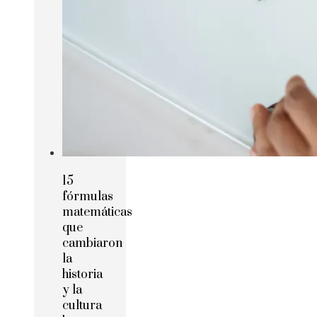
15
fórmulas
matemáticas
que
cambiaron
la
historia
y la
cultura