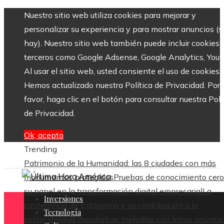
Nuestro sitio web utiliza cookies para mejorar y
personalizar su experiencia y para mostrar anuncios (si
hay). Nuestro sitio web también puede incluir cookies 
terceros como Google Adsense, Google Analytics, Yout
Al usar el sitio web, usted consiente el uso de cookies.
Hemos actualizado nuestra Política de Privacidad. Por
favor, haga clic en el botón para consultar nuestra Polí
de Privacidad.
Ok, acepto
Trending
Patrimonio de la Humanidad: las 8 ciudades con más
monumentos protegidos
Pruebas de conocimiento cero
su papel en la transformación digital empresarial
La
Inversiones
conferencia de Estocolmo y su contribución a la
Tecnología
sostenibilidad mundial
Las melodías con letras univers