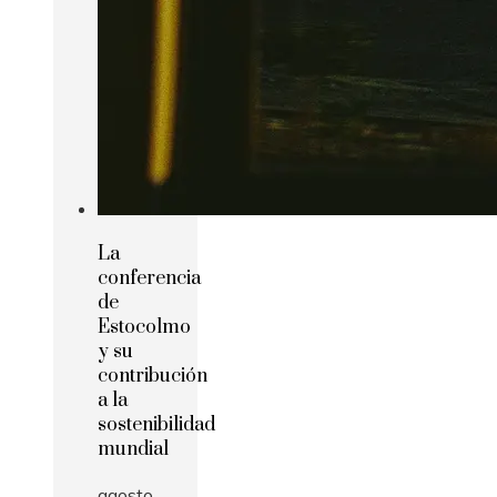
La
conferencia
de
Estocolmo
y su
contribución
a la
sostenibilidad
mundial
agosto