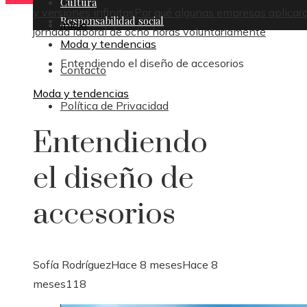
Cultura
y versiones infinitas
Por qué algunas empresas aplicaro
Responsabilidad social
Inicio
jornada laboral de ocho horas voluntariamente
Moda y tendencias
Entendiendo el diseño de accesorios
Contacto
Moda y tendencias
Política de Privacidad
Entendiendo
el diseño de
accesorios
Sofía Rodríguez
Hace 8 meses
Hace 8
meses
118