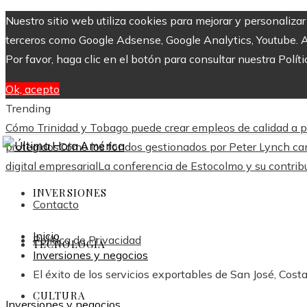
Nuestro sitio web utiliza cookies para mejorar y personaliza
terceros como Google Adsense, Google Analytics, Youtube. Al 
Por favor, haga clic en el botón para consultar nuestra Políti
Ok, acepto
Trending
Cómo Trinidad y Tobago puede crear empleos de calidad a pa
protegidos
Cómo los fondos gestionados por Peter Lynch cam
digital empresarial
La conferencia de Estocolmo y su contribu
INVERSIONES
Contacto
Inicio
Política de Privacidad
TECNOLOGÍA
Inversiones y negocios
El éxito de los servicios exportables de San José, Costa
CULTURA
Inversiones y negocios