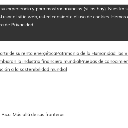
r su experiencia y para mostrar anuncios (si los hay). Nuestro 
usar el sitio web, usted consiente el uso de cookies. Hemos a
ca de Privacidad.
rtir de su renta energética
Patrimonio de la Humanidad: las
biaron la industria financiera mundial
Pruebas de conocimient
ción a la sostenibilidad mundial
 Rica: Más allá de sus fronteras