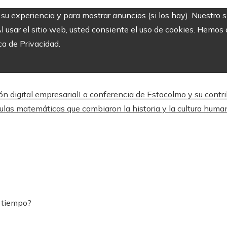
r su experiencia y para mostrar anuncios (si los hay). Nuestro 
usar el sitio web, usted consiente el uso de cookies. Hemos a
ca de Privacidad.
n digital empresarial
La conferencia de Estocolmo y su contri
ulas matemáticas que cambiaron la historia y la cultura huma
l tiempo?