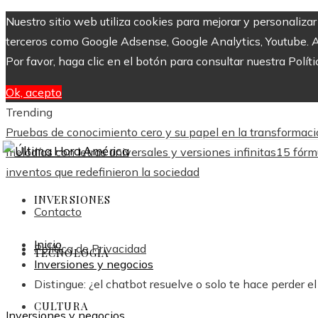
Nuestro sitio web utiliza cookies para mejorar y personaliza
terceros como Google Adsense, Google Analytics, Youtube. Al 
Por favor, haga clic en el botón para consultar nuestra Políti
Ok, acepto
Trending
Pruebas de conocimiento cero y su papel en la transformació
melodías con letras universales y versiones infinitas
15 fórm
inventos que redefinieron la sociedad
INVERSIONES
Contacto
Inicio
Política de Privacidad
TECNOLOGÍA
Inversiones y negocios
Distingue: ¿el chatbot resuelve o solo te hace perder e
CULTURA
Inversiones y negocios