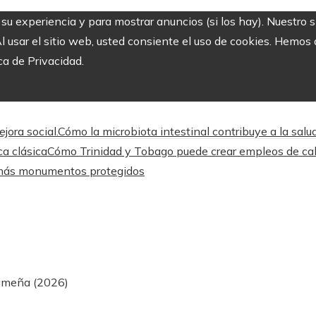
r su experiencia y para mostrar anuncios (si los hay). Nuestro 
usar el sitio web, usted consiente el uso de cookies. Hemos a
ca de Privacidad.
jora social.
Cómo la microbiota intestinal contribuye a la salu
a clásica
Cómo Trinidad y Tobago puede crear empleos de cali
n más monumentos protegidos
nameña (2026)