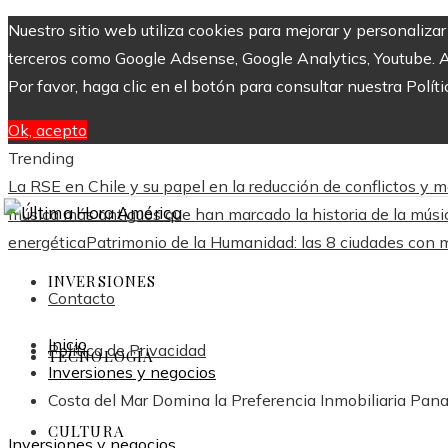
Nuestro sitio web utiliza cookies para mejorar y personaliza
terceros como Google Adsense, Google Analytics, Youtube. Al 
Por favor, haga clic en el botón para consultar nuestra Políti
Ok, acepto
Trending
La RSE en Chile y su papel en la reducción de conflictos y me
música más antiguos que han marcado la historia de la músic
energética
Patrimonio de la Humanidad: las 8 ciudades co
INVERSIONES
Contacto
Inicio
Política de Privacidad
TECNOLOGÍA
Inversiones y negocios
Costa del Mar Domina la Preferencia Inmobiliaria Pa
CULTURA
Inversiones y negocios