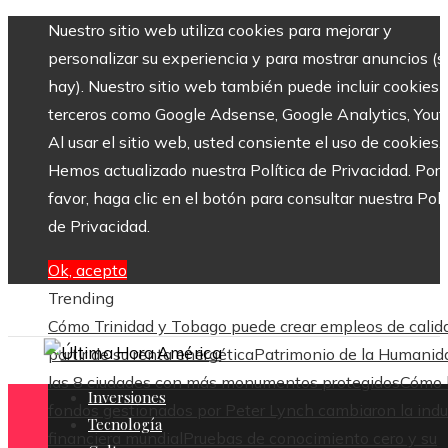
Nuestro sitio web utiliza cookies para mejorar y
personalizar su experiencia y para mostrar anuncios (si
hay). Nuestro sitio web también puede incluir cookies 
terceros como Google Adsense, Google Analytics, Yout
Al usar el sitio web, usted consiente el uso de cookies.
Hemos actualizado nuestra Política de Privacidad. Por
favor, haga clic en el botón para consultar nuestra Polí
de Privacidad.
Ok, acepto
Trending
Cómo Trinidad y Tobago puede crear empleos de calid
partir de su renta energética
Patrimonio de la Humanid
las 8 ciudades con más monumentos protegidos
Cómo 
Inversiones
fondos gestionados por Peter Lynch cambiaron la indu
Tecnología
financiera mundial
Pruebas de conocimiento cero y su