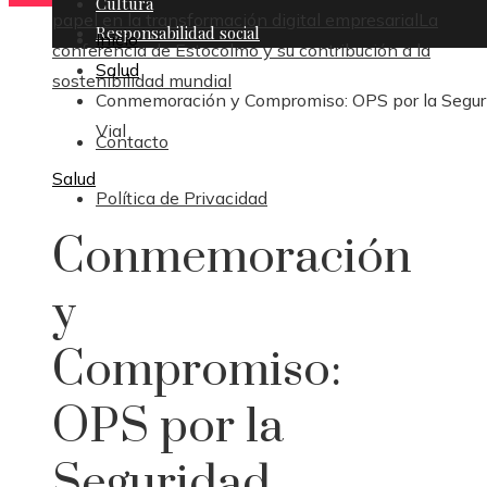
Cultura
papel en la transformación digital empresarial
La
Responsabilidad social
Inicio
conferencia de Estocolmo y su contribución a la
Salud
sostenibilidad mundial
Conmemoración y Compromiso: OPS por la Segur
Vial
Contacto
Salud
Política de Privacidad
Conmemoración
y
Compromiso:
OPS por la
Seguridad