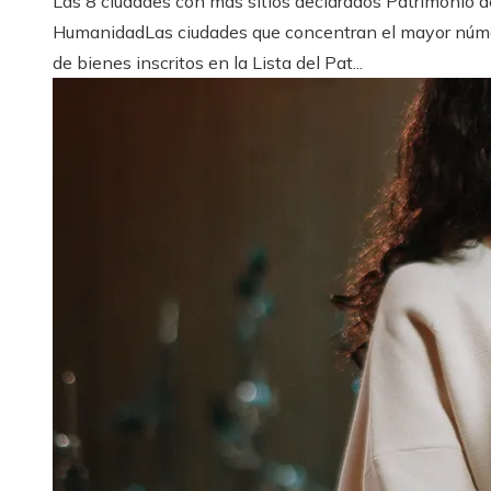
Las 8 ciudades con más sitios declarados Patrimonio d
HumanidadLas ciudades que concentran el mayor núm
de bienes inscritos en la Lista del Pat...