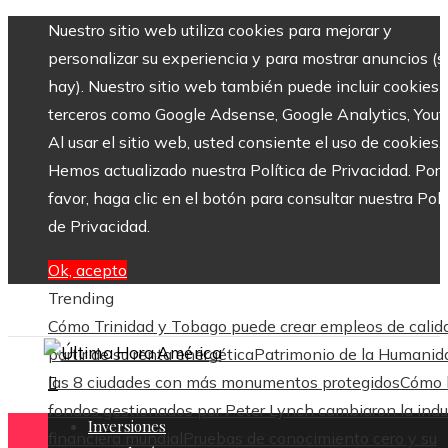
Nuestro sitio web utiliza cookies para mejorar y
personalizar su experiencia y para mostrar anuncios (si
hay). Nuestro sitio web también puede incluir cookies 
terceros como Google Adsense, Google Analytics, Yout
Al usar el sitio web, usted consiente el uso de cookies.
Hemos actualizado nuestra Política de Privacidad. Por
favor, haga clic en el botón para consultar nuestra Polí
de Privacidad.
Ok, acepto
Trending
Cómo Trinidad y Tobago puede crear empleos de calid
partir de su renta energética
Patrimonio de la Humanid
las 8 ciudades con más monumentos protegidos
Cómo 
fondos gestionados por Peter Lynch cambiaron la indu
Inversiones
financiera mundial
Pruebas de conocimiento cero y su