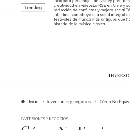
incorpora personajes de Disney para fom
creatividad en videos
La RSE en Chile y su
Trending
reducción de conflictos y mejora social.
Có
intestinal contribuye a la salud integral 
festivales de música más antiguos que h
historia de la música clásica
INVERSI
Inicio
Inversiones y negocios
Cómo No Equivo
INVERSIONES Y NEGOCIOS