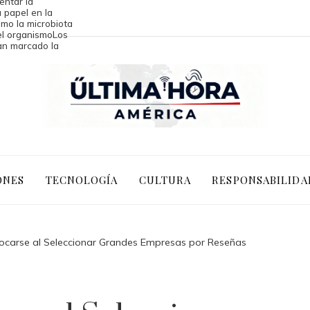
entar la
 papel en la
mo la microbiota
del organismo
Los
an marcado la
ONES
TECNOLOGÍA
CULTURA
RESPONSABILIDA
carse al Seleccionar Grandes Empresas por Reseñas