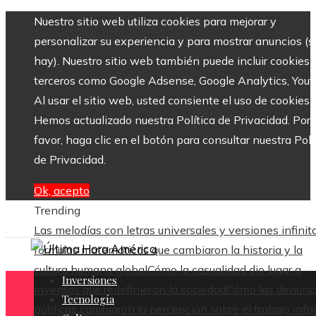
Nuestro sitio web utiliza cookies para mejorar y
personalizar su experiencia y para mostrar anuncios (si
hay). Nuestro sitio web también puede incluir cookies 
terceros como Google Adsense, Google Analytics, Yout
Al usar el sitio web, usted consiente el uso de cookies.
Hemos actualizado nuestra Política de Privacidad. Por
favor, haga clic en el botón para consultar nuestra Polí
de Privacidad.
Ok, acepto
Trending
Las melodías con letras universales y versiones infinit
fórmulas matemáticas que cambiaron la historia y la
cultura humana global
Cómo la casualidad dio lugar a
Inversiones
inventos que redefinieron la sociedad
Cómo las denunc
Tecnología
públicas cambiaron la percepción sobre el trabajo infan