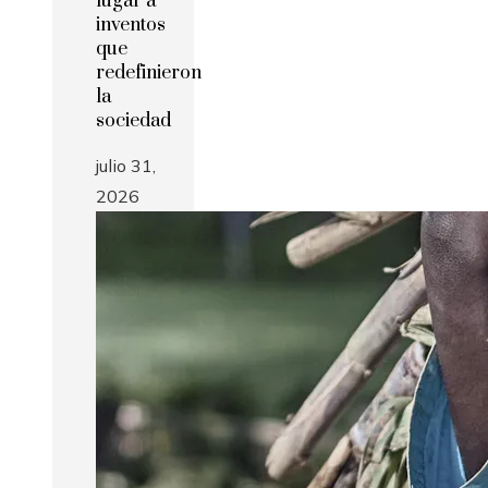
lugar a
inventos
que
redefinieron
la
sociedad
julio 31,
2026