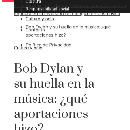
Cultura
en la Revolución Industrial
La estabilidad política y su
Responsabilidad social
Inicio
impacto en la inversión tecnológica en Costa Rica
Cultura y ocio
Bob Dylan y su huella en la música: ¿qué
Contacto
aportaciones hizo?
Política de Privacidad
Cultura y ocio
Bob Dylan y
su huella en la
música: ¿qué
aportaciones
hizo?