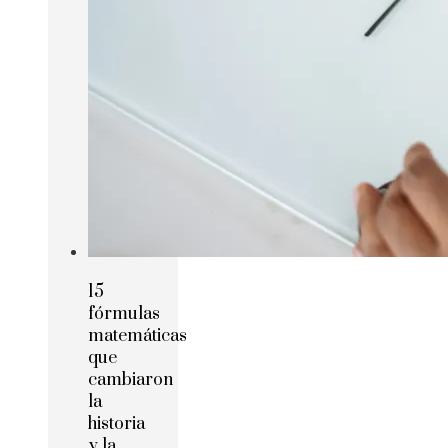
15
fórmulas
matemáticas
que
cambiaron
la
historia
y la