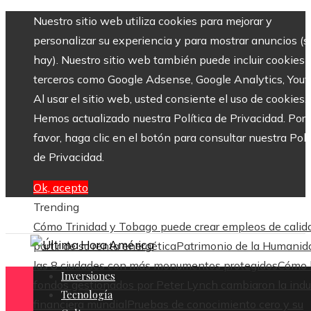
Nuestro sitio web utiliza cookies para mejorar y
personalizar su experiencia y para mostrar anuncios (si
hay). Nuestro sitio web también puede incluir cookies 
terceros como Google Adsense, Google Analytics, Yout
Al usar el sitio web, usted consiente el uso de cookies.
Hemos actualizado nuestra Política de Privacidad. Por
favor, haga clic en el botón para consultar nuestra Polí
de Privacidad.
Ok, acepto
Trending
Cómo Trinidad y Tobago puede crear empleos de calid
partir de su renta energética
Patrimonio de la Humanid
las 8 ciudades con más monumentos protegidos
Cómo 
Inversiones
fondos gestionados por Peter Lynch cambiaron la indu
Tecnología
financiera mundial
Pruebas de conocimiento cero y su