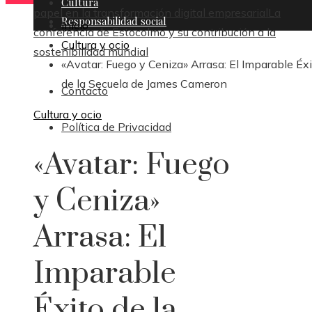
Cultura
papel en la transformación digital empresarial
La
Responsabilidad social
Inicio
conferencia de Estocolmo y su contribución a la
Cultura y ocio
sostenibilidad mundial
«Avatar: Fuego y Ceniza» Arrasa: El Imparable Éx
de la Secuela de James Cameron
Contacto
Cultura y ocio
Política de Privacidad
«Avatar: Fuego
y Ceniza»
Arrasa: El
Imparable
Éxito de la